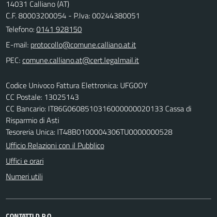
14031 Calliano (AT)
C.F. 80003200054 - P.Iva: 00244380051
Telefono:
0141 928150
E-mail:
PEC:
Codice Univoco Fattura Elettronica: UFG0OY
CC Postale: 13025143
CC Bancario: IT86G0608510316000000020133 Cassa di
Risparmio di Asti
Tesoreria Unica: lT48B0100004306TU0000000528
Ufficio Relazioni con il Pubblico
Uffici e orari
Numeri utili
CONTATTI D.P.O.