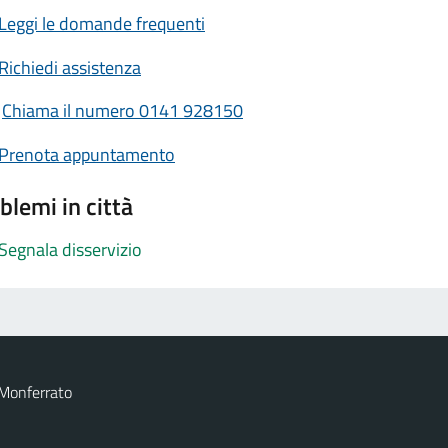
Leggi le domande frequenti
Richiedi assistenza
Chiama il numero 0141 928150
Prenota appuntamento
blemi in città
Segnala disservizio
 Monferrato