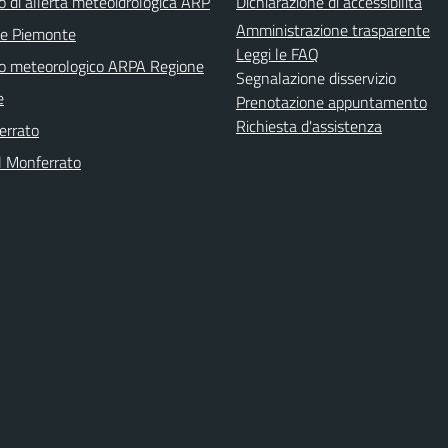
o di allerta meteoidrologica ARP
Dichiarazione di accessibilità
Amministrazione trasparente
ne Piemonte
Leggi le FAQ
no meteorologico ARPA Regione
Segnalazione disservizio
e
Prenotazione appuntamento
Richiesta d'assistenza
errato
l Monferrato