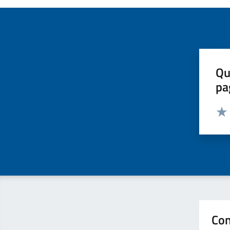
Qu
pa
Valut
Valu
Con