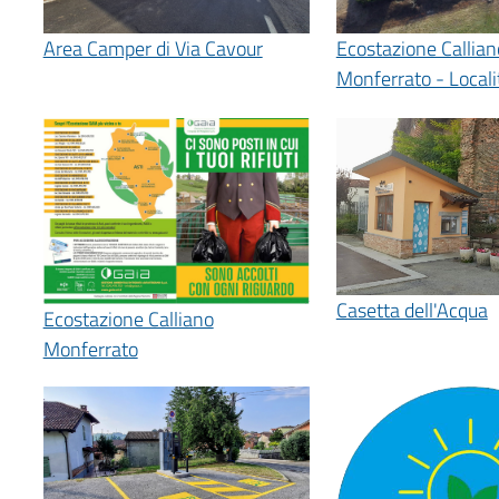
Area Camper di Via Cavour
Ecostazione Callian
Monferrato - Locali
Casetta dell'Acqua
Ecostazione Calliano
Monferrato