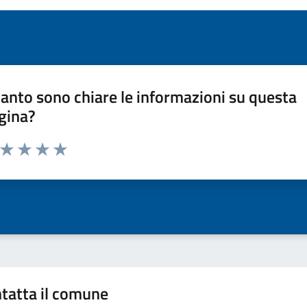
anto sono chiare le informazioni su questa
gina?
a da 1 a 5 stelle la pagina
ta 1 stelle su 5
Valuta 2 stelle su 5
Valuta 3 stelle su 5
Valuta 4 stelle su 5
Valuta 5 stelle su 5
tatta il comune