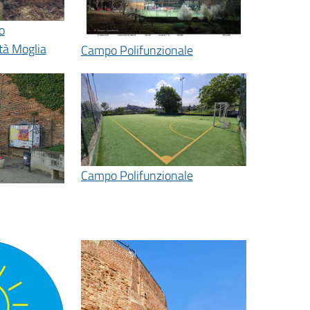
o
tà Moglia
Campo Polifunzionale
Campo Polifunzionale