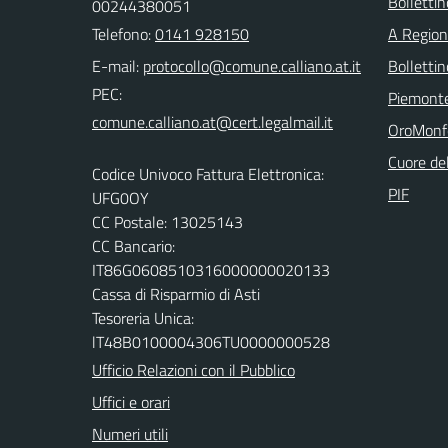
Bollettin
00244380051
Telefono:
0141 928150
A Regio
E-mail:
Bolletti
PEC:
Piemont
OroMonf
Cuore de
Codice Univoco Fattura Elettronica:
PIF
UFG0OY
CC Postale: 13025143
CC Bancario:
IT86G0608510316000000020133
Cassa di Risparmio di Asti
Tesoreria Unica:
lT48B0100004306TU0000000528
Ufficio Relazioni con il Pubblico
Uffici e orari
Numeri utili