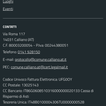
Luoghi
Eventi
CONTATTI
Via Roma 117
14031 Calliano (AT)
C.F. 80003200054 - P.Iva: 00244380051
Telefono:
0141 928150
E-mail:
PEC:
Codice Univoco Fattura Elettronica: UFG0OY
CC Postale: 13025143
CC Bancario: IT86G0608510316000000020133 Cassa di
Risparmio di Asti
Tesoreria Unica: lT48B0100004306TU0000000528