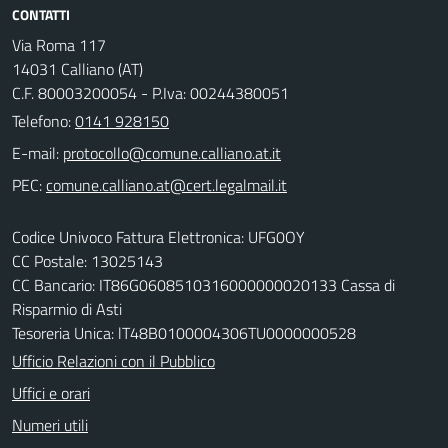
CONTATTI
Via Roma 117
14031 Calliano (AT)
C.F. 80003200054 - P.Iva: 00244380051
Telefono:
0141 928150
E-mail:
PEC:
Codice Univoco Fattura Elettronica: UFG0OY
CC Postale: 13025143
CC Bancario: IT86G0608510316000000020133 Cassa di
Risparmio di Asti
Tesoreria Unica: lT48B0100004306TU0000000528
Ufficio Relazioni con il Pubblico
Uffici e orari
Numeri utili