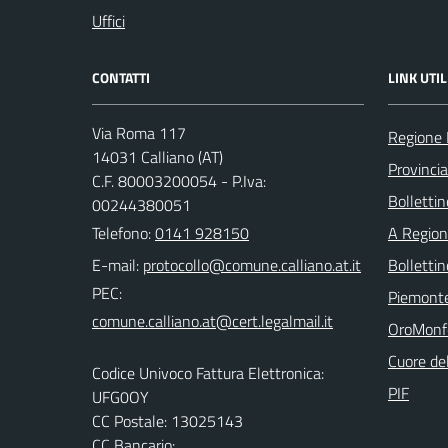
Uffici
CONTATTI
LINK UTIL
Via Roma 117
Regione
14031 Calliano (AT)
Provincia
C.F. 80003200054 - P.Iva:
Bollettin
00244380051
Telefono:
0141 928150
A Regio
E-mail:
Bolletti
PEC:
Piemont
OroMonf
Cuore de
Codice Univoco Fattura Elettronica:
PIF
UFG0OY
CC Postale: 13025143
CC Bancario: