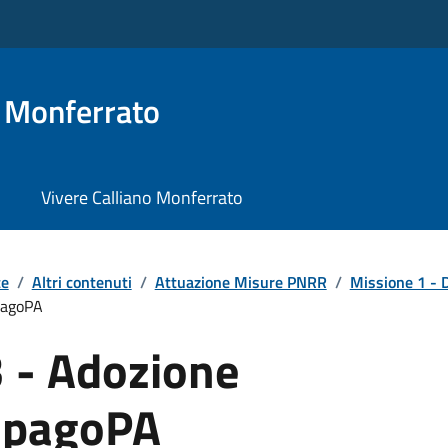
o Monferrato
Vivere Calliano Monferrato
te
/
Altri contenuti
/
Attuazione Misure PNRR
/
Missione 1 - D
pagoPA
3 - Adozione
 pagoPA