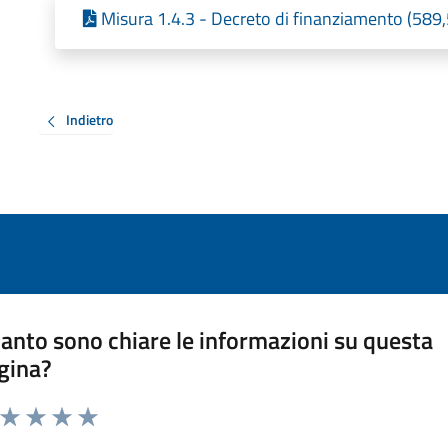
Misura 1.4.3 - Decreto di finanziamento (589,
Indietro
anto sono chiare le informazioni su questa
gina?
a da 1 a 5 stelle la pagina
ta 1 stelle su 5
Valuta 2 stelle su 5
Valuta 3 stelle su 5
Valuta 4 stelle su 5
Valuta 5 stelle su 5