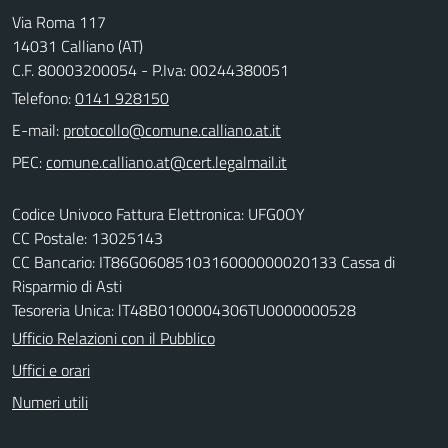
Via Roma 117
14031 Calliano (AT)
C.F. 80003200054 - P.Iva: 00244380051
Telefono:
0141 928150
E-mail:
PEC:
Codice Univoco Fattura Elettronica: UFG0OY
CC Postale: 13025143
CC Bancario: IT86G0608510316000000020133 Cassa di
Risparmio di Asti
Tesoreria Unica: lT48B0100004306TU0000000528
Ufficio Relazioni con il Pubblico
Uffici e orari
Numeri utili