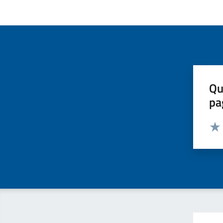
Qu
pa
Valut
Valu