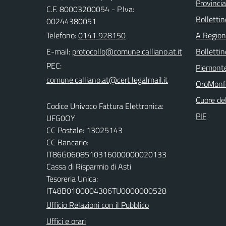
Provincia
C.F. 80003200054 - P.Iva:
Bollettin
00244380051
Telefono:
0141 928150
A Regio
E-mail:
Bolletti
PEC:
Piemont
OroMonf
Cuore de
Codice Univoco Fattura Elettronica:
PIF
UFG0OY
CC Postale: 13025143
CC Bancario:
IT86G0608510316000000020133
Cassa di Risparmio di Asti
Tesoreria Unica:
lT48B0100004306TU0000000528
Ufficio Relazioni con il Pubblico
Uffici e orari