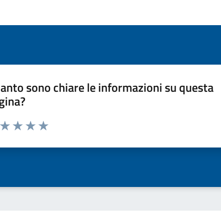
anto sono chiare le informazioni su questa
gina?
a da 1 a 5 stelle la pagina
ta 1 stelle su 5
Valuta 2 stelle su 5
Valuta 3 stelle su 5
Valuta 4 stelle su 5
Valuta 5 stelle su 5