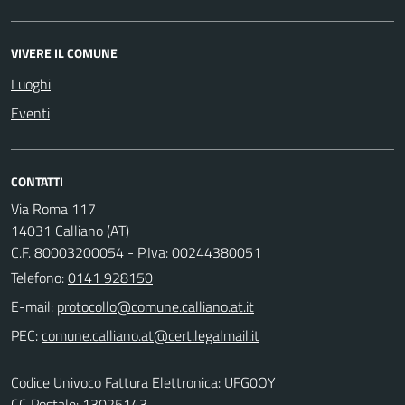
VIVERE IL COMUNE
Luoghi
Eventi
CONTATTI
Via Roma 117
14031 Calliano (AT)
C.F. 80003200054 - P.Iva: 00244380051
Telefono:
0141 928150
E-mail:
PEC:
Codice Univoco Fattura Elettronica: UFG0OY
CC Postale: 13025143